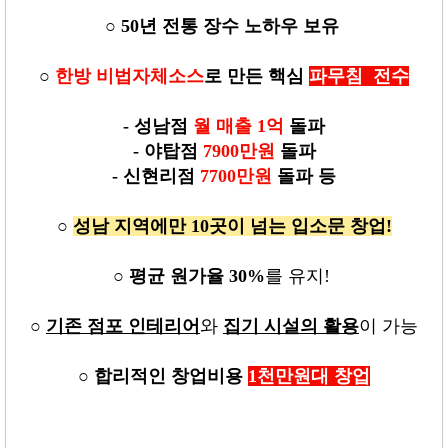
○
50년 전통 장수 노하우 보유
○
한방 비법자체소스
로 만든 핵심
파무침 전수
-
성남점
월 매출 1억
돌파
-
야탑점
7900만원
돌파
-
신현리점
7700만원
돌파 등
○
성남 지역에만 10곳이 넘는 입소문 창업!
○
평균 원가율 30%
를 유지!
○
기존 점포 인테리어
와
집기 시설의 활용
이 가능
○
합리적인 창업비용
1천만원대 창업