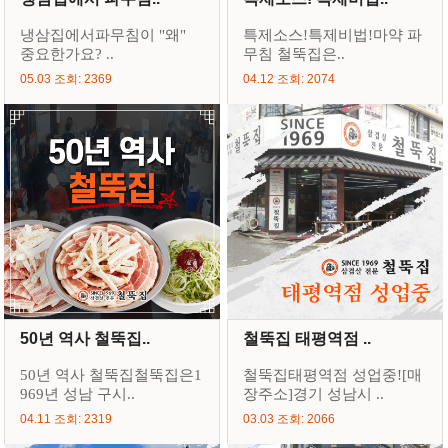
냉삼집에서파무침이 "왜"
특제소스!특제비법!마약 파
중요한가요? ..
무침 철뚝집은..
05.03 조회: 2369
04.12 조회: 2074
50년 역사 철뚝집..
철뚝집 태평역점 ..
50년 역사 철뚝집철뚝집은1
철뚝집태평역점 성업중![매
969년 성남 구시..
장주소]경기 성남시 ..
04.11 조회: 2319
03.03 조회: 2066