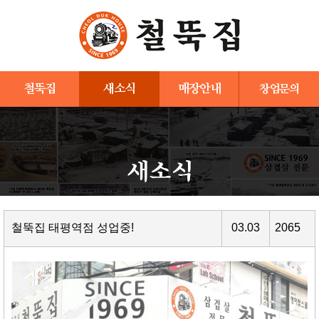
철뚝집
새소식
매장안내
창업문의
철뚝집 태평역점 성업중!
03.03
2065