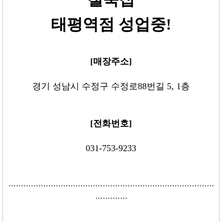
태평역점 성업중!
[매장주소]
경기 성남시 수정구 수정로88번길 5, 1층
[전화번호]
031-753-9233
···················································································
·············