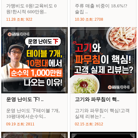
가맹비도 0원!교육비도 0
주류 매출 비중이 18.6%!?
원!한시적 600만원..
술집 ..
11.28 조회: 922
10.30 조회: 2708
운영 난이도 下! ..
고기와 파무침이 핵..
운영 난이도 下테이블 7개,
고기와 파무침이 핵심!고객
10평대에서순수익..
실제 리뷰는? ..
09.19 조회: 2811
02.15 조회: 2612