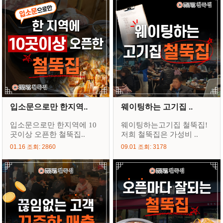
입소문으로만 한지역..
웨이팅하는 고기집 ..
입소문으로만 한지역에 10
웨이팅하는고기집 철뚝집!
곳이상 오픈한 철뚝집..
저희 철뚝집은 가성비 ..
01.16 조회: 2860
09.01 조회: 3178