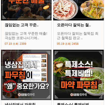
끊임없는 고객 꾸준..
오픈마다 잘되는 철..
끊임없는 고객 꾸준한 매출!
오픈마다 잘되는 철뚝집 최
극심한 코로나시기에..
근 철뚝집 판교 ..
07.19 조회: 2399
05.19 조회: 2458
냉삼집에서 파무침..
특제소스! 특제비법..