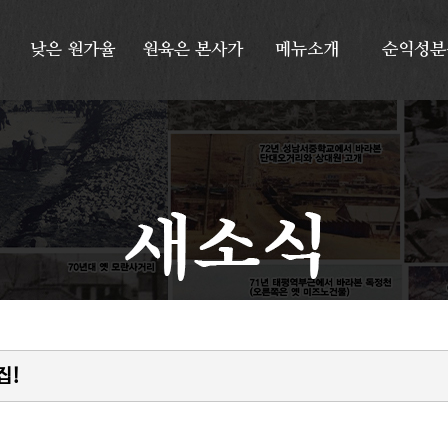
낮은
원가율
원육은
본사가
메뉴소개
순익성분
집!