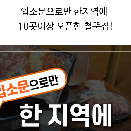
입소문으로만 한지역에
10곳이상 오픈한 철뚝집!