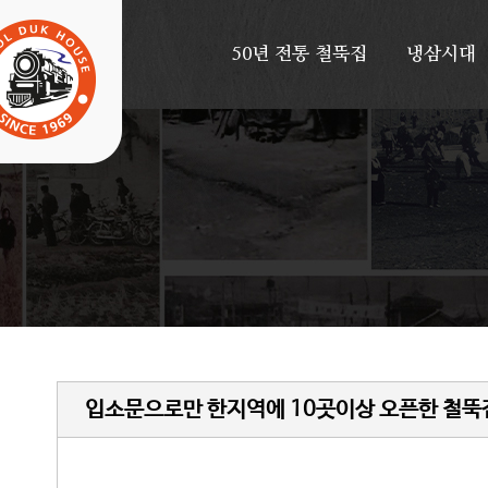
50년
전통
철뚝집
냉삼시대
입소문으로만 한지역에 10곳이상 오픈한 철뚝