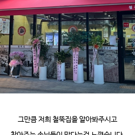
그만큼 저희 철뚝집을 알아봐주시고
.