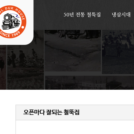
50년
전통
철뚝집
냉삼시대
오픈마다 잘되는 철뚝집