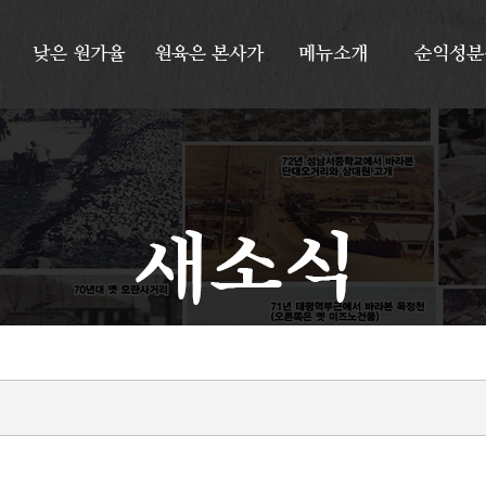
낮은
원가율
원육은
본사가
메뉴소개
순익성분