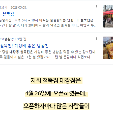
저희 철뚝집 대장점은
4
26
,
월
일에
오픈하였는데
오픈하자마다 많은 사람들이