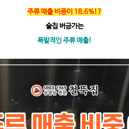
주류 매출 비중이
18.6%
!?
술집 버금가는
폭발적인 주류 매출
!