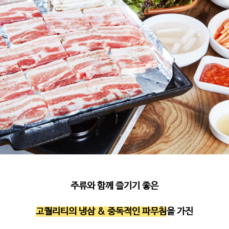
주류와 함께 즐기기 좋은
고퀄리티의 냉삼 & 중독적인 파무침
을 가진