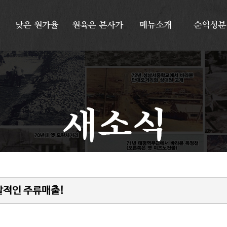
낮은
원가율
원육은
본사가
메뉴소개
순익성분
폭발적인 주류매출!